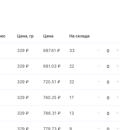
вес
Цена, гр
Цена
На складе
329 ₽
687.61 ₽
33
329 ₽
681.03 ₽
22
329 ₽
720.51 ₽
22
329 ₽
740.25 ₽
17
329 ₽
786.31 ₽
13
329 ₽
779.73 ₽
9