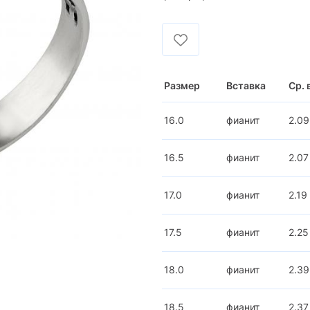
Размер
Вставка
Ср. 
16.0
фианит
2.09
16.5
фианит
2.07
17.0
фианит
2.19
17.5
фианит
2.25
18.0
фианит
2.39
18.5
фианит
2.37