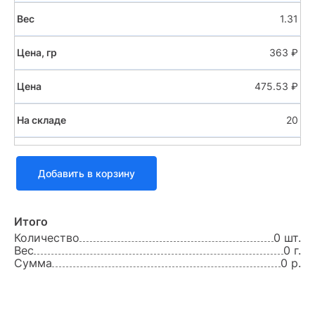
1.31
363 ₽
475.53 ₽
20
Добавить в корзину
16.5
Итого
фианит
Количество
0 шт.
Вес
0 г.
Сумма
0 р.
1.34
363 ₽