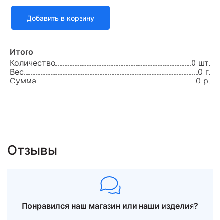
Добавить в корзину
16.5
Итого
-
Количество
0 шт.
Вес
0 г.
Сумма
0 р.
2.17
342 ₽
742.14 ₽
Отзывы
50
17.0
Понравился наш магазин или наши изделия?