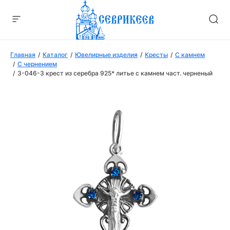
Главная
Каталог
Ювелирные изделия
Кресты
С камнем
С чернением
3-046-3 крест из серебра 925* литье с камнем част. черненый