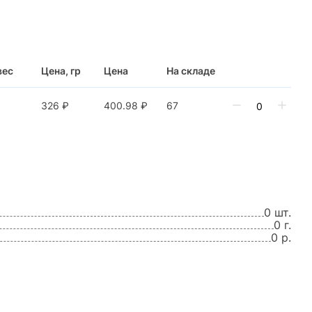
вес
Цена, гр
Цена
На складе
326 ₽
400.98 ₽
67
0 шт.
0 г.
0 р.