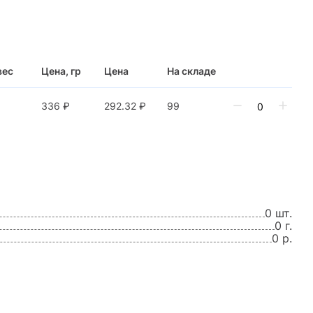
вес
Цена, гр
Цена
На складе
336 ₽
292.32 ₽
99
0 шт.
0 г.
0 р.