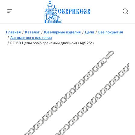
Главная
Каталог
Ювелирные изделия
Цепи
Без покрытия
Автоматного плетения
РГ-60 Цепь(ромб граненый двойной) (Аg925*)