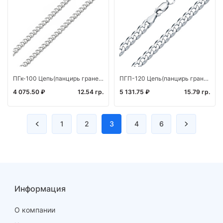
ПГк-100 Цепь(панцирь граненый с канавкой) (Ag 925*)
ПГП-120 Цепь(панцирь граненый плоский) (Ag 925*)
4 075.50 ₽
12.54 гр.
5 131.75 ₽
15.79 гр.
1
2
3
4
6
Информация
О компании