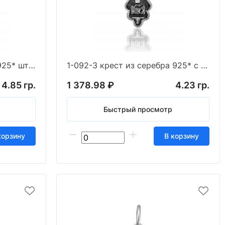
1-092-1 крест из серебра 925* штамп белый
1-092-3 крест из серебра 925* с частичным чернен
4.85 гр.
1 378.98 ₽
4.23 гр.
Быстрый просмотр
корзину
В корзину