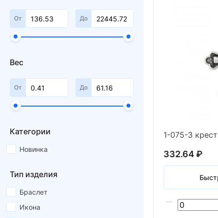
От
До
Вес
От
До
Категории
Новинка
332.64 ₽
Тип изделия
Быст
Браслет
Икона