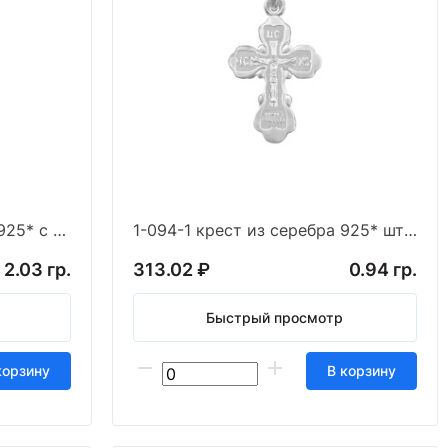
1-093-3 крест из серебра 925* с частичным чернен
1-094-1 крест из серебра 925* штамп белый
2.03 гр.
313.02 ₽
0.94 гр.
Быстрый просмотр
корзину
В корзину