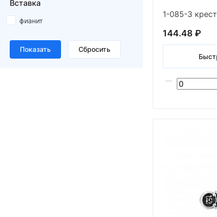
Вставка
фианит
144.48 ₽
Быст