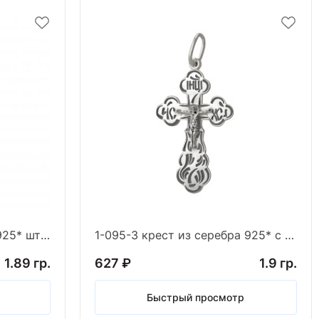
1-095-1 крест из серебра 925* штамп белый
1-095-3 крест из серебра 925* с частичным чернен
1.89 гр.
627 ₽
1.9 гр.
Быстрый просмотр