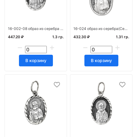
16-002-08 образ из серебра алм(Ирина) штамп част. черн.
16-024 образ из серебра(Серафим) штамп
447.20 ₽
1.3 гр.
432.30 ₽
1.31 гр.
В корзину
В корзину