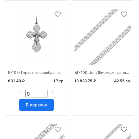
9-105-1 крест из серебра гравированный
БГ-100 Цепь(бисмарк граненый) (Ag 925)
632.40 ₽
1.7 гр.
13 828.75 ₽
42.55 гр.
В корзину