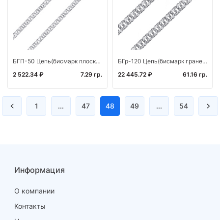
БГП-50 Цепь(бисмарк плоский) (Ag 925)
БГр-120 Цепь(бисмарк граненый родированный) (Ag 925)
2 522.34 ₽
7.29 гр.
22 445.72 ₽
61.16 гр.
1
...
47
48
49
...
54
Информация
О компании
Контакты