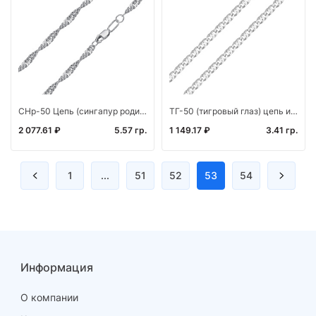
СНр-50 Цепь (сингапур родированный) (Ag 925)
ТГ-50 (тигровый глаз) цепь из серебра 925*
2 077.61 ₽
5.57 гр.
1 149.17 ₽
3.41 гр.
1
...
51
52
53
54
Информация
О компании