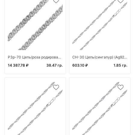
РЗр-70 Цепь(роза родированная) (Ag 925)
СН-30 Цепь(сингапур) (Ag925*)
14 387.78 ₽
38.47 гр.
603.10 ₽
1.85 гр.