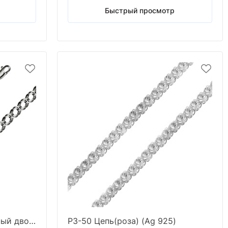
Быстрый просмотр
РГч -120 Цепь(ромб граненый двойной черненый ) (Ag 925)
РЗ-50 Цепь(роза) (Ag 925)