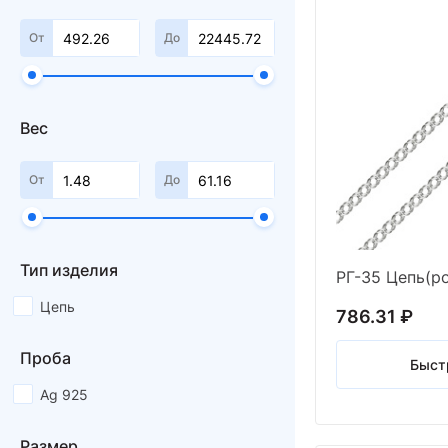
От
До
Вес
От
До
Тип изделия
Цепь
786.31 ₽
Проба
Быст
Ag 925
Размер