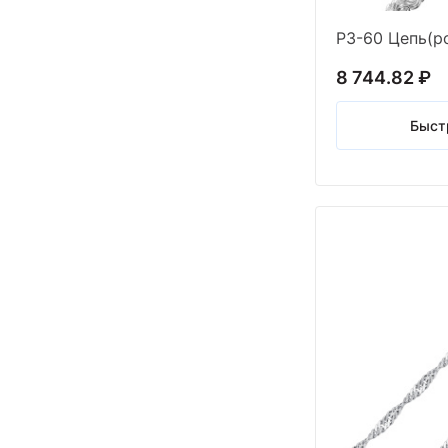
РЗ-60 Цепь(ро
8 744.82 ₽
Быст