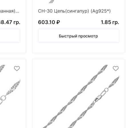
РЗр-70 Цепь(роза родированная) (Ag 925)
СН-30 Цепь(сингапур) (Ag925*)
8.47 гр.
603.10 ₽
1.85 гр.
Быстрый просмотр