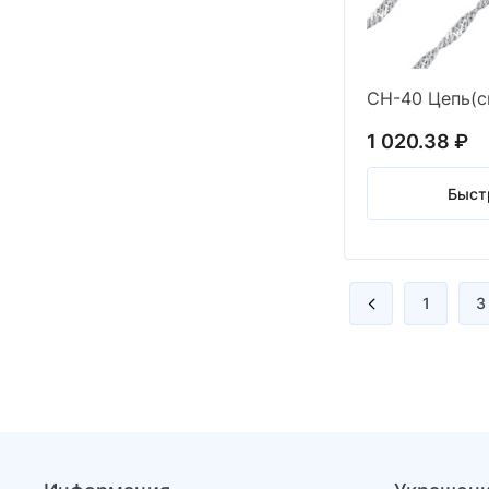
СН-40 Цепь(с
1 020.38 ₽
Быст
1
3