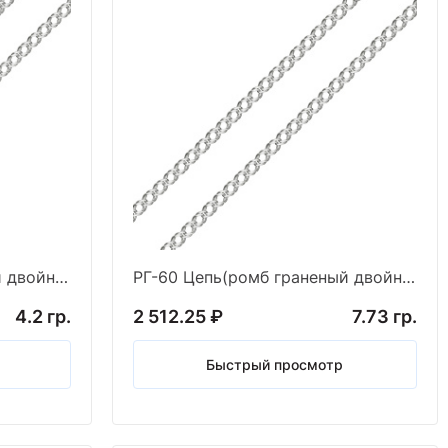
РГ-50 Цепь(ромб граненый двойной) (Ag 925*)
РГ-60 Цепь(ромб граненый двойной) (Аg925*)
4.2 гр.
2 512.25 ₽
7.73 гр.
Быстрый просмотр