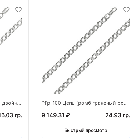
РГ-90 Цепь(ромб граненый двойной) (Ag 925)
РГр-100 Цепь (ромб граненый родированный) (Ag 925)
16.03 гр.
9 149.31 ₽
24.93 гр.
Быстрый просмотр