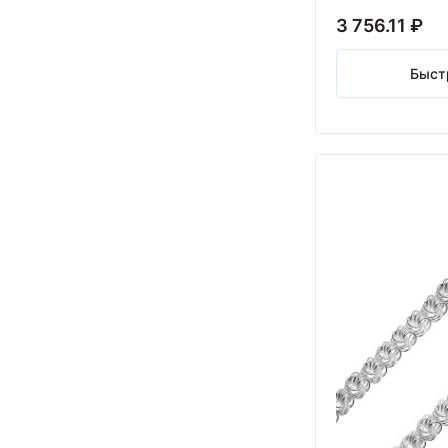
3 756.11 ₽
Быст