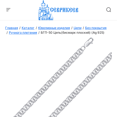
Главная
Каталог
Ювелирные изделия
Цепи
Без покрытия
Ручного плетения
БГП-50 Цепь(бисмарк плоский) (Ag 925)